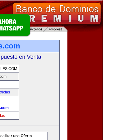
es.com
 puesto en Venta
ALES.COM
.com
ticias
s.com
tas
ealizar una Oferta