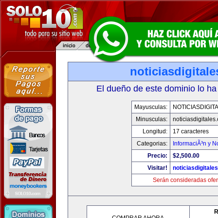
noticiasdigital
El dueño de este dominio lo ha
Mayusculas:
NOTICIASDIGIT
Minusculas:
noticiasdigitales
Longitud:
17 caracteres
Categorias:
InformaciÃ³n y No
Precio:
$2,500.00
Visitar!
noticiasdigitale
Serán consideradas ofer
R