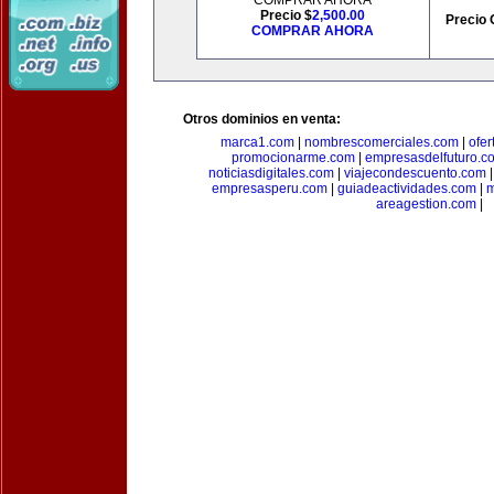
COMPRAR AHORA
Precio $
2,500.00
Precio 
COMPRAR AHORA
Otros dominios en venta:
marca1.com
|
nombrescomerciales.com
|
ofe
promocionarme.com
|
empresasdelfuturo.c
noticiasdigitales.com
|
viajecondescuento.com
empresasperu.com
|
guiadeactividades.com
|
m
areagestion.com
|