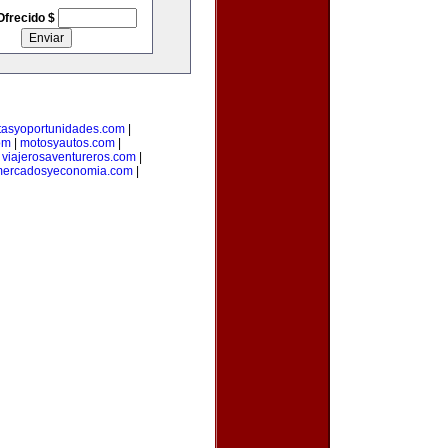
Ofrecido $
rtasyoportunidades.com
|
om
|
motosyautos.com
|
|
viajerosaventureros.com
|
ercadosyeconomia.com
|