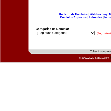
Registro de Dominios
|
Web Hosting
|
D
Dominios Expirados
|
Industrias
|
Indu
Categorías de Dominio:
[Pág. princi
** Precios expre
© 2002/2022 Solo10.com