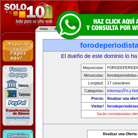
forodeperiodist
El dueño de este dominio lo ha
Mayusculas:
FORODEPERIODI
Minusculas:
forodeperiodistas
Longitud:
17 caracteres
Categorias:
InformaciÃ³n y Not
Precio:
Realizar una ofer
Visitar!
forodeperiodista
Serán consideradas ofer
Realizar una Oferta